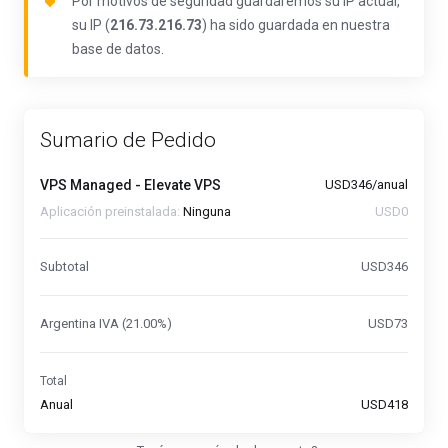
Por motivos de seguridad guardaremos su IP actual,
su IP (
216.73.216.73
) ha sido guardada en nuestra
base de datos.
Sumario de Pedido
VPS Managed - Elevate VPS
USD346/anual
Aplicación preinstalada:
Ninguna
USD0
Subtotal
USD346
Argentina IVA (21.00%)
USD73
Total
Anual
USD418